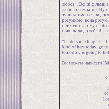
любов". Всі ці фільми 
любов і симпатію. Ну щ
зупинятиметься на дос
розумною, вона розуміє
приходить, тому необх
поки доля до тебе благ
"I'll do something else. I 
kind of here today, gon
tomorrow is going to ho
Ви можете написати Кей
Ke
34
Lo