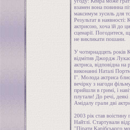
угоду: Кейра може грат
взамен вона повинна пі
максимум зусиль для то
Результат в наявності:
актрисою, хоча їй до ц
сценарії. Погодитеся, 
не викликати пошани.
У чотирнадцять років К
відмітив Джордж Лукас
актриса, відповідна на
виконанні Наталі Портм
I". Молода актриса бли
вечірку з нагоди фільм
прийшли в гримі, і навіт
плутали! До речі, деякі
Амідалу грали дві актр
2003 рік став воістину
Найтлі. Стартували від
"Пірати Карібського мо