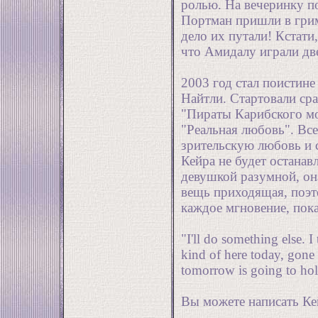
ролью. На вечеринку п
Портман пришли в грим
дело их путали! Кстати
что Амидалу играли дв
2003 год стал поистин
Найтли. Стартовали ср
"Пираты Карибского мо
"Реальная любовь". Все
зрительскую любовь и 
Кейра не будет останав
девушкой разумной, она
вещь приходящая, поэт
каждое мгновение, пока
"I'll do something else. I 
kind of here today, gon
tomorrow is going to ho
Вы можете написать Ке