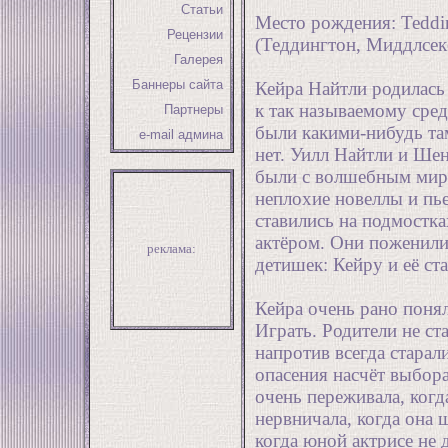
Статьи
Место рождения: Teddin
Рецензии
(Теддингтон, Миддлсек
Галерея
Баннеры сайта
Кейра Найтли родилась
к так называемому сред
Партнеры
были какими-нибудь та
e-mail админа
нет. Уилл Найтли и Ше
были с волшебным мир
неплохие новеллы и пь
ставились на подмостк
актёром. Они поженили
реклама:
детишек: Кейру и её ст
Кейра очень рано понял
Играть. Родители не ст
напротив всегда старал
опасения насчёт выбора
очень переживала, когд
нервничала, когда она 
когда юной актрисе не 