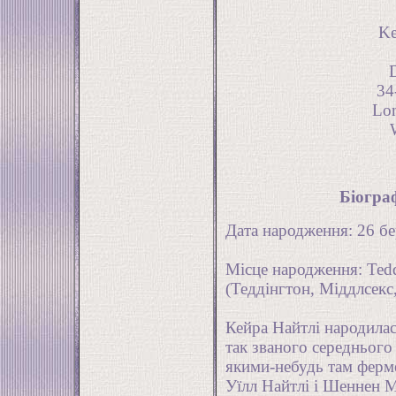
Ke
34
Lo
Біогра
Дата народження: 26 б
Місце народження: Tedd
(Теддінгтон, Міддлсекс
Кейра Найтлі народилася
так званого середнього 
якими-небудь там ферм
Уїлл Найтлі і Шеннен М