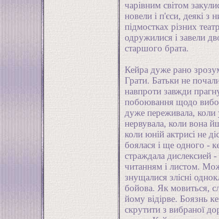
чарівним світом закули
новели і п'єси, деякі з
підмостках різних теат
одружилися і завели дво
старшого брата.
Кейра дуже рано зрозум
Грати. Батьки не почал
навпроти завжди прагну
побоювання щодо вибор
дуже переживала, коли 
нервувала, коли вона йш
коли юній актрисі не д
боялася і ще одного - 
страждала дислексией -
читанням і листом. Мож
знущалися злісні однок
бойова. Як мовиться, с
йому відірве. Боязнь к
скрутити з вибраної д