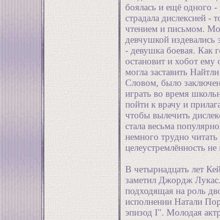
боялась и ещё одного -
страдала дислексией - 
чтением и письмом. Мож
девчушкой издевались 
- девушка боевая. Как г
остановит и хобот ему 
могла заставить Найтли
Словом, было заключен
играть во время школь
пойти к врачу и прилаг
чтобы вылечить дислек
стала весьма популярно
немного трудно читать 
целеустремлённость не
В четырнадцать лет Кей
заметил Джордж Лукас.
подходящая на роль дв
исполнении Натали Пор
эпизод I". Молодая акт