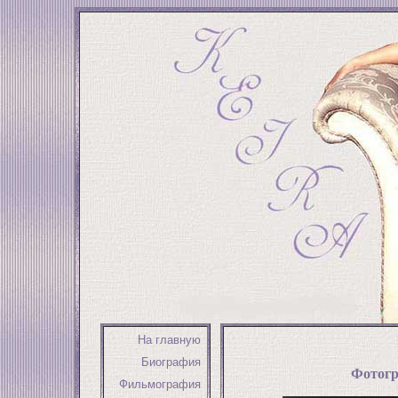
На главную
Биография
Фотогр
Фильмография