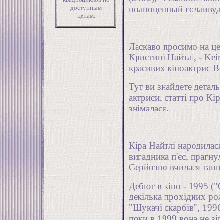
доступным
полноценный голливуд
ценам.
Ласкаво просимо на це
Кристині Найтлі, - Keir
красивих кіноактрис В
Тут ви знайдете детал
актриси, статті про Кір
знімалася.
Кіра Найтлі народилася
вигадника п'єс, прагну
Серйозно вчилася тан
Дебют в кіно - 1995 ("
декілька прохідних ро
"Шукачі скарбів", 199
поки в 1999 вона не зі