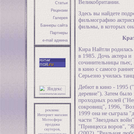
Великобритании.
Статьи
Рецензии
Здесь вы найдете под
Галерея
фильмографию актрисы
Баннеры сайта
фильмы, в которых она
Партнеры
Кра
e-mail админа
Кира Найтли родилась
в 1985. Дочь актера и
сочинительницы пьес,
в кино с самого раннег
Серьезно училась танц
Дебют в кино - 1995 (
деревне"). Затем было
проходных ролей ("Не
сокровищ", 1996, "Воз
реклама:
1999 она не сыграла "
Интернет магазин
части "Звездных войн
Мотосфера:
продажа
"Принцесса воров", "Я
скутеров,
(2002), "Реальная люб
квадроциклов
по